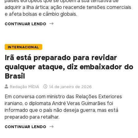
Presidente dos EUA anunciou tarifas crescentes a
países europeus que se opõem à sua tentativa de
adquirir a ilha ártica; ação reacende tensões comerciais
e afeta bolsas e câmbio globais.
CONTINUAR LENDO
INTERNACIONAL
Irã está preparado para revidar
qualquer ataque, diz embaixador do
Brasil
Redação MÍDIA
14 de janeiro de 2026
Em conversa com ministro das Relações Exteriores
iraniano, o diplomata André Veras Guimarães foi
informado que o país não deseja guerra, mas está
preparado para retalhar.
CONTINUAR LENDO