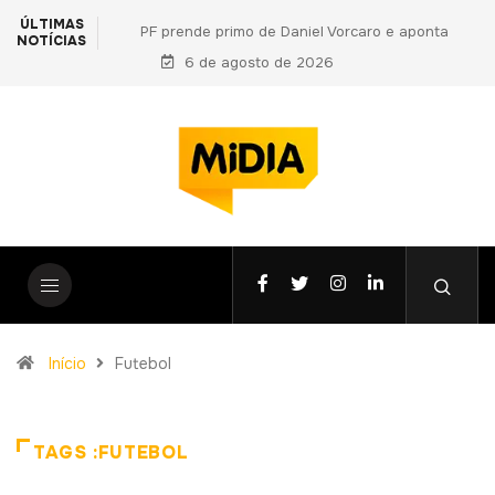
ÚLTIMAS
PF prende primo de Daniel Vorcaro e aponta
NOTÍCIAS
vantagens indevidas a Ciro Nogueira em nova fase
6 de agosto de 2026
da Operação Compliance Zero
Início
Futebol
TAGS :FUTEBOL