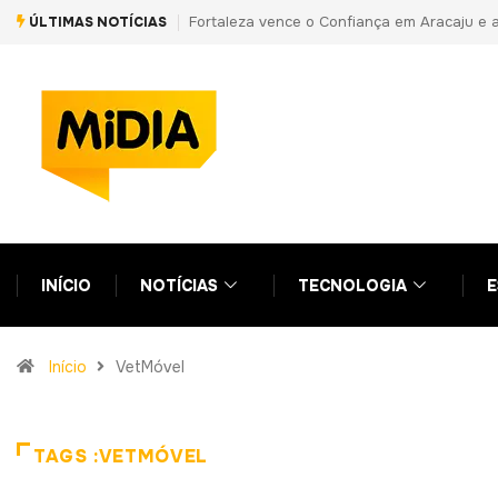
emifinal da Copa do Nordeste
PF prende primo de Daniel Vorcaro e apon
ÚLTIMAS NOTÍCIAS
em nova fase da Operação Compliance Z
INÍCIO
NOTÍCIAS
TECNOLOGIA
E
Início
VetMóvel
TAGS :VETMÓVEL