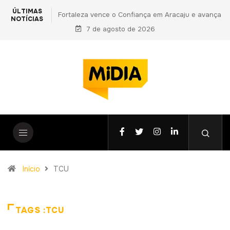
ÚLTIMAS
em Aracaju e avança
PF prende primo de Daniel Vorcaro e aponta
NOTÍCIAS
do Nordeste
vantagens indevidas a Ciro Nogueira em nova
7 de agosto de 2026
fase da Operação Compliance Zero
Início
TCU
TAGS :TCU