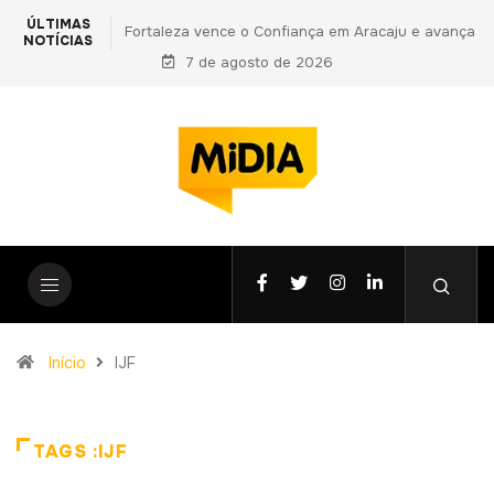
ÚLTIMAS
m Aracaju e avança
PF prende primo de Daniel Vorcaro e aponta
NOTÍCIAS
o Nordeste
vantagens indevidas a Ciro Nogueira em nova
7 de agosto de 2026
fase da Operação Compliance Zero
Início
IJF
TAGS :IJF