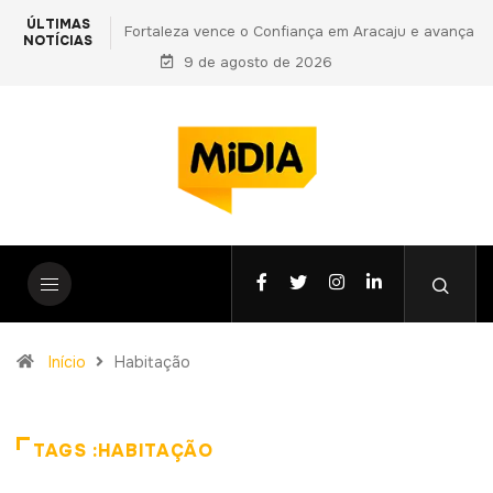
ÚLTIMAS
ança em Aracaju e avança
PF prende primo de Daniel Vorcaro e apon
NOTÍCIAS
Copa do Nordeste
9 de agosto de 2026
vantagens indevidas a Ciro Nogueira em n
fase da Operação Compliance Zero
Início
Habitação
TAGS :HABITAÇÃO