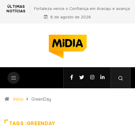
ÚLTIMAS
ança em Aracaju e avança
PF prende primo de Daniel Vorcaro e apon
NOTÍCIAS
Copa do Nordeste
6 de agosto de 2026
vantagens indevidas a Ciro Nogueira em n
fase da Operação Compliance Zero
Início
GreenDay
TAGS :GREENDAY