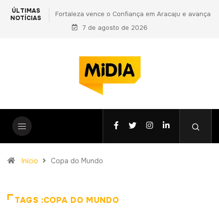
ÚLTIMAS
ança em Aracaju e avança
PF prende primo de Daniel Vorcaro e apon
NOTÍCIAS
Copa do Nordeste
7 de agosto de 2026
vantagens indevidas a Ciro Nogueira em n
fase da Operação Compliance Zero
Início
Copa do Mundo
TAGS :COPA DO MUNDO