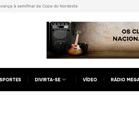
e
PF prende primo de Daniel Vorcaro e aponta vantagens indevidas a Ci
em nova fase da Operação Compliance Zero
SPORTES
DIVIRTA-SE
VÍDEO
RÁDIO MEG