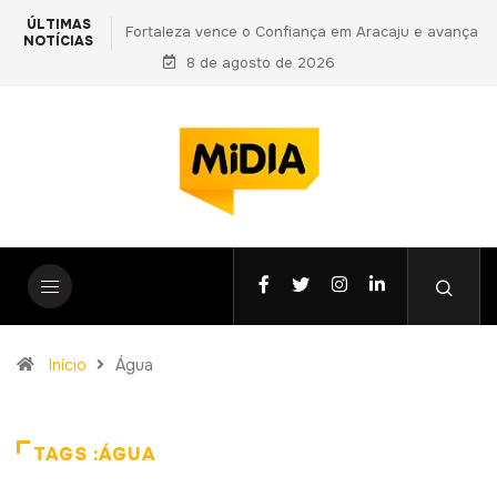
ÚLTIMAS
iança em Aracaju e avança
PF prende primo de Daniel Vorcaro e apo
NOTÍCIAS
 Copa do Nordeste
8 de agosto de 2026
vantagens indevidas a Ciro Nogueira em 
fase da Operação Compliance Zero
Início
Água
TAGS :ÁGUA