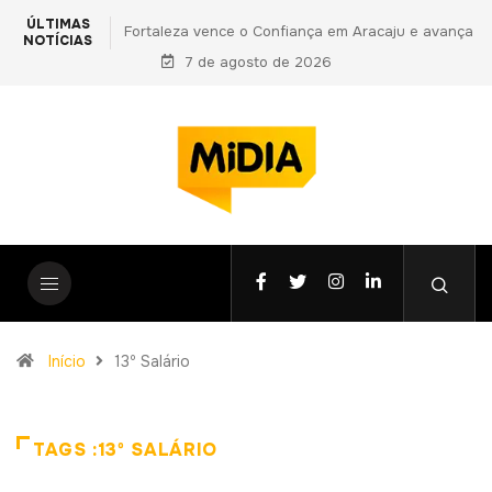
ÚLTIMAS
ança em Aracaju e avança
PF prende primo de Daniel Vorcaro e apon
NOTÍCIAS
Copa do Nordeste
7 de agosto de 2026
vantagens indevidas a Ciro Nogueira em n
fase da Operação Compliance Zero
Início
13º Salário
TAGS :13º SALÁRIO