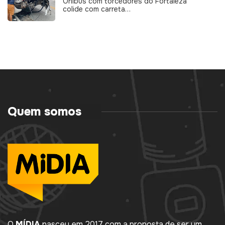
Ônibus com torcedores do Fortaleza
colide com carreta…
Quem somos