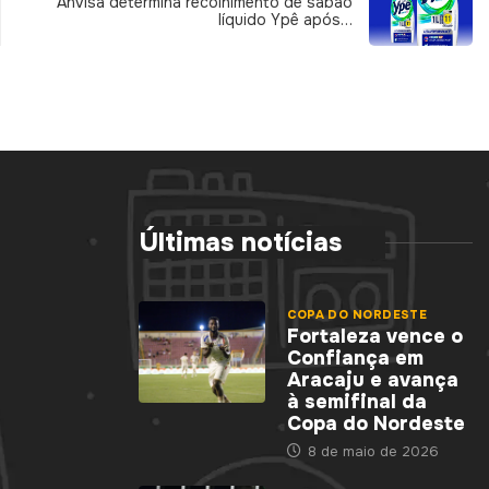
Anvisa determina recolhimento de sabão
líquido Ypê após…
Últimas notícias
COPA DO NORDESTE
Fortaleza vence o
Confiança em
Aracaju e avança
à semifinal da
Copa do Nordeste
8 de maio de 2026