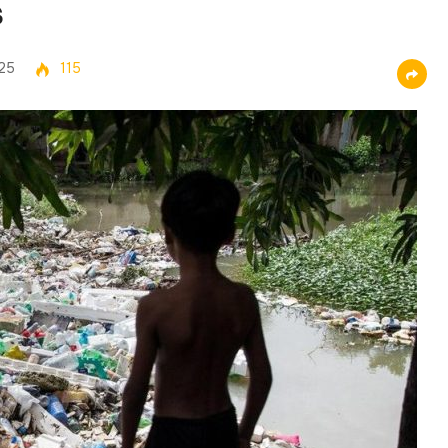
s
25
115