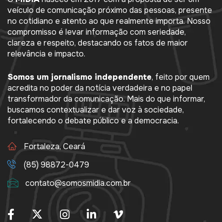
O
MÍDIA
nasceu em 2017 com a proposta de ser um
veículo de comunicação próximo das pessoas, presente
no cotidiano e atento ao que realmente importa. Nosso
compromisso é levar informação com seriedade,
clareza e respeito, destacando os fatos de maior
relevância e impacto.
Somos um jornalismo independente
, feito por quem
acredita no poder da notícia verdadeira e no papel
transformador da comunicação. Mais do que informar,
buscamos contextualizar e dar voz à sociedade,
fortalecendo o debate público e a democracia.
Fortaleza, Ceará
(85) 98872-0479
contato@somosmidia.com.br