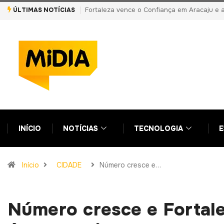
ÚLTIMAS NOTÍCIAS
PF prende primo de Daniel Vorcaro e aponta vantagens indevidas a
INÍCIO
NOTÍCIAS
TECNOLOGIA
E
Início
CIDADE
Número cresce e…
Número cresce e Fortale