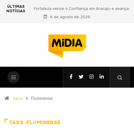
ÚLTIMAS
o Confiança em Aracaju e avança
PF prende primo de Daniel Vorcaro
NOTÍCIAS
nal da Copa do Nordeste
6 de agosto de 2026
vantagens indevidas a Ciro Noguei
fase da Operação Compliance
Início
Fluminense
TAGS :FLUMINENSE