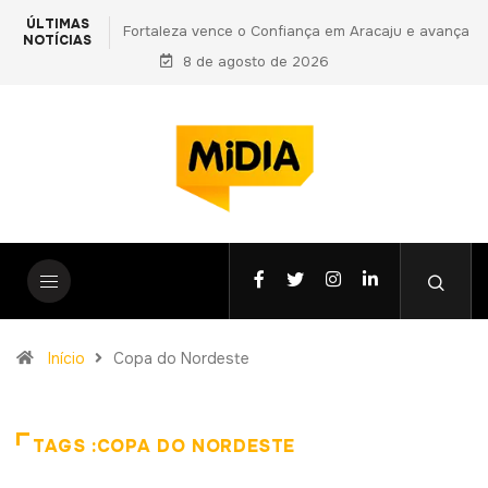
ÚLTIMAS
em Aracaju e avança
PF prende primo de Daniel Vorcaro e aponta
NOTÍCIAS
do Nordeste
vantagens indevidas a Ciro Nogueira em nova
8 de agosto de 2026
fase da Operação Compliance Zero
Início
Copa do Nordeste
TAGS :COPA DO NORDESTE