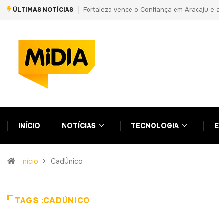
ça à semifinal da Copa do Nordeste
PF prende primo de Daniel Vorcaro
ÚLTIMAS NOTÍCIAS
em nova fase da Operação Compli
INÍCIO
NOTÍCIAS
TECNOLOGIA
E
Início
CadÚnico
TAGS :CADÚNICO