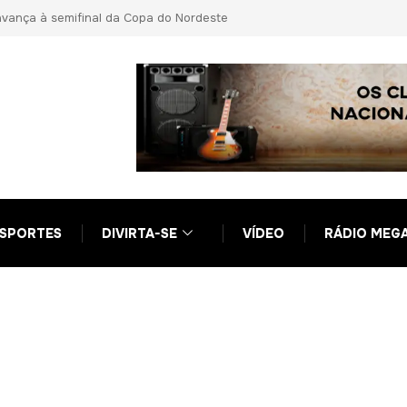
 e aponta vantagens indevidas a Ciro Nogueira
ance Zero
SPORTES
DIVIRTA-SE
VÍDEO
RÁDIO MEG