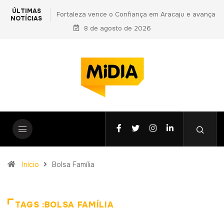
ÚLTIMAS
nça em Aracaju e avança
PF prende primo de Daniel Vorcaro e apont
NOTÍCIAS
opa do Nordeste
8 de agosto de 2026
vantagens indevidas a Ciro Nogueira em no
fase da Operação Compliance Zero
Início
Bolsa Família
TAGS :BOLSA FAMÍLIA